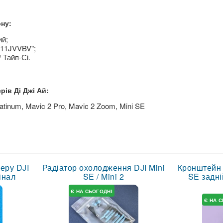
ну:
ий;
11JVVBV";
 Тайп-Сі.
рів Ді Джі Ай:
Platinum, Mavic 2 Pro, Mavic 2 Zoom, Mini SE
еру DJI
Радіатор охолодження DJI Mini
Кронштейн 
гінал
SE / Mini 2
SE задні
Є НА СЬОГОДНІ
Є НА 