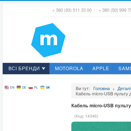
+ 380 (93) 511 33 00
+ 380 (50) 999 7
ВСІ БРЕНДИ ⮟
MOTOROLA
APPLE
SAM
Ви тут:
Головна
Деталі
UK
EN
DE
PL
Кабель micro-USB пульту дро
Кабель micro-USB пульту др
(Код:
14346
)