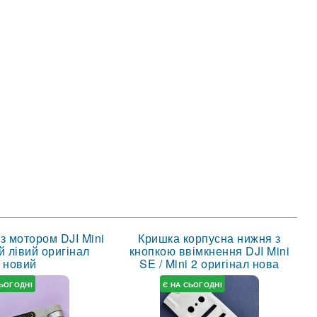
з мотором DJI Mini
Кришка корпусна нижня з
й лівий оригінал
кнопкою ввімкнення DJI Mini
новий
SE / Mini 2 оригінал нова
СЬОГОДНІ
Є НА СЬОГОДНІ