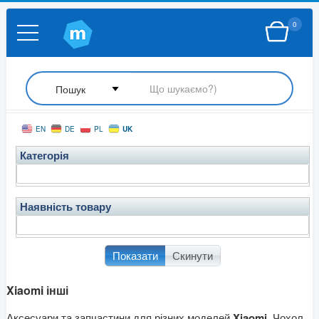
0
UK
EN
DE
PL
Категорія
Наявність товару
Показати
Скинути
Xiaomi інші
Аксесуари та запчастини для різних моделей
Xiaomi
. Чохол,