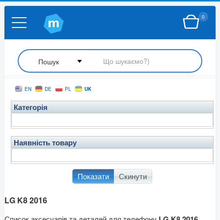
0
UK
EN
DE
PL
Категорія
Наявність товару
Показати
Скинути
LG K8 2016
Список аксесуарів та деталей для телефону
LG K8 2016,