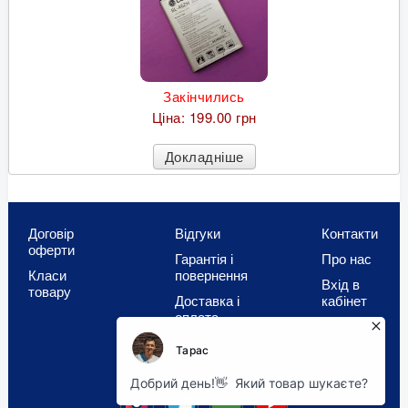
Закінчились
Ціна:
199.00 грн
Докладніше
Договір
Відгуки
Контакти
оферти
Гарантія і
Про нас
Класи
повернення
Вхід в
товару
Доставка і
кабінет
оплата
Співпраця
OLX