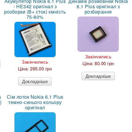
1
Акумулятор Nokia 6.1 Plus
Динамік розмовний Nokia
- HE342 оригінал з
6.1 Plus оригінал з
розборки (B+ сток) ємність
розбирання
75-80%
Закінчились
Закінчились
Ціна:
80.00 грн
Ціна:
265.00 грн
Докладніше
Докладніше
a
Сім лоток Nokia 6.1 Plus
)
темно-синього кольору
оригінал