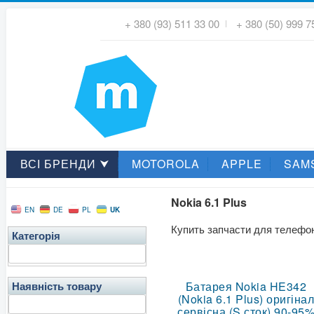
+ 380 (93) 511 33 00
+ 380 (50) 999 7
ВСІ БРЕНДИ ⮟
MOTOROLA
APPLE
SAM
Nokia 6.1 Plus
UK
EN
DE
PL
Купить запчасти для телеф
Категорія
Батарея Nokia HE342
Наявність товару
(Nokia 6.1 Plus) оригіна
сервісна (S сток) 90-95