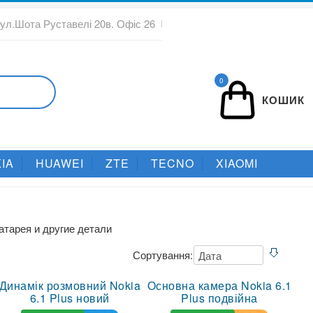
вул.Шота Руставелі 20в. Офіс 26
0
КОШИК
IA
HUAWEI
ZTE
TECNO
XIAOMI
атарея и другие детали
Сортування:
Динамік розмовний Nokia
Основна камера Nokia 6.1
6.1 Plus новий
Plus подвійна