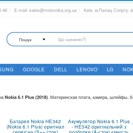
5 46
E-mail:
sales@motorolka.org.ua
Київ, м.Палац Спорту, 
SUNG
GOOGLE
DELL
LENOVO
LG
NOK
она
Nokia 6.1 Plus
(2018)
. Материнская плата, камера, шлейфы, б
Батарея Nokia HE342
Акумулятор Nokia 6.1 Plus
л
(Nokia 6.1 Plus) оригінал
- HE342 оригінальний з
%
сервісна (S++ сток)
розборки (A-сток) ємність