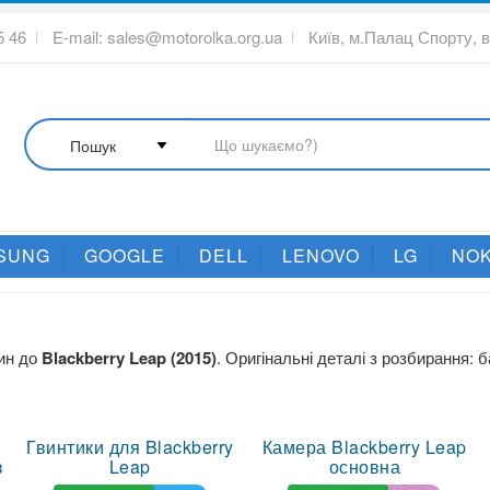
5 46
E-mail:
sales@motorolka.org.ua
Київ, м.Палац Спорту, 
SUNG
GOOGLE
DELL
LENOVO
LG
NOK
тин до
Blackberry Leap (2015)
. Оригінальні деталі з розбирання:
Гвинтики для Blackberry
Камера Blackberry Leap
з
Leap
основна