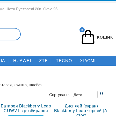
вул.Шота Руставелі 20в. Офіс 26
0
КОШИК
IA
HUAWEI
ZTE
TECNO
XIAOMI
 батарея, кришка, шлейф
Сортування:
Батарея Blackberry Leap
Дисплей (екран)
CUWV1 з розбирання
Blackberry Leap чорний (А-
сток)