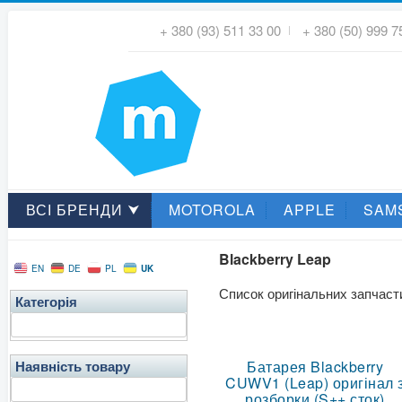
+ 380 (93) 511 33 00
+ 380 (50) 999 7
ВСІ БРЕНДИ ⮟
MOTOROLA
APPLE
SAM
Blackberry Leap
UK
EN
DE
PL
Список оригінальних запчас
Категорія
Батарея Blackberry
Наявність товару
CUWV1 (Leap) оригінал 
розборки (S++ сток)