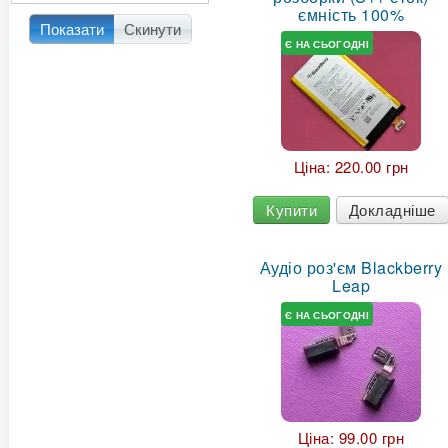
ємність 100%
Показати
Скинути
Є НА СЬОГОДНІ
Ціна:
220.00 грн
Купити
Докладніше
Аудіо роз'єм Blackberry
Leap
Є НА СЬОГОДНІ
Ціна:
99.00 грн