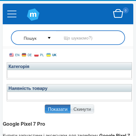
0
UK
EN
DE
PL
Категорія
Наявність товару
Показати
Скинути
Google Pixel 7 Pro
Купити запчастини і аксесуари для телефону
Google Pixel 7