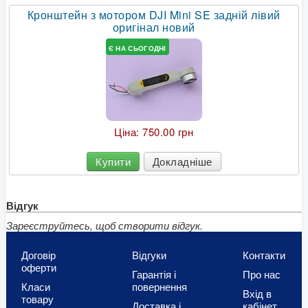
Кронштейн з мотором DJI Mini SE задній лівий
оригінал новий
Є НА СЬОГОДНІ
Ціна:
750.00 грн
Купити
Докладніше
Відгук
Зареєструйтесь, щоб створити відгук.
Договір
Відгуки
Контакти
оферти
Гарантія і
Про нас
Класи
повернення
Вхід в
товару
Доставка і
кабінет