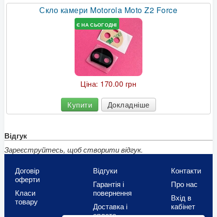
Скло камери Motorola Moto Z2 Force
Є НА СЬОГОДНІ
Ціна:
170.00 грн
Купити
Докладніше
Відгук
Зареєструйтесь, щоб створити відгук.
Договір
Відгуки
Контакти
оферти
Гарантія і
Про нас
Класи
повернення
Вхід в
товару
Доставка і
кабінет
оплата