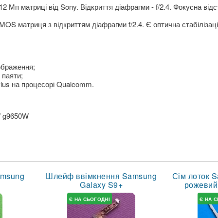
2 Мп матриці від Sony. Відкриття діафрагми - f/2.4. Фокусна відс
MOS матриця з відкриттям діафрагми f/2.4. Є оптична стабілізац
ображення;
 паяти;
lus на процесорі Qualcomm.
 / g9650W
amsung
Шлейф ввімкнення Samsung
Сім лоток 
Galaxy S9+
рожевий 
Є НА СЬОГОДНІ
Є НА 