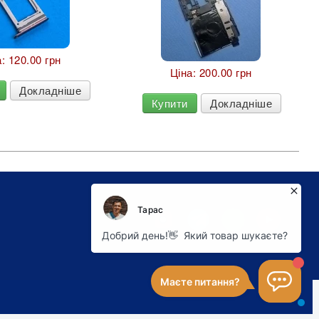
а:
120.00 грн
Ціна:
200.00 грн
Докладніше
Купити
Докладніше
OLX