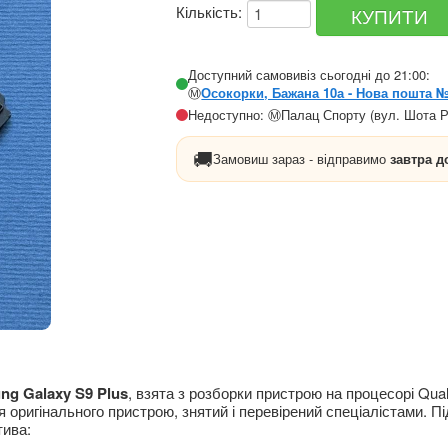
Кількість:
Доступний самовивіз сьогодні до 21:00:
Ⓜ️
Осокорки, Бажана 10а - Нова пошта 
Недоступно: Ⓜ️Палац Спорту (вул. Шота Р
🚚
Замовиш зараз - відправимо
завтра д
g Galaxy S9 Plus
, взята з розборки пристрою на процесорі Qua
 оригінального пристрою, знятий і перевірений спеціалістами. 
тива: