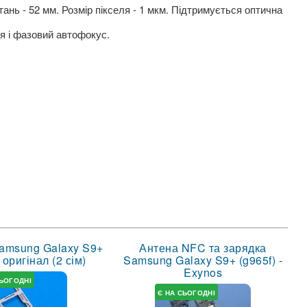
тань - 52 мм. Розмір пікселя - 1 мкм. Підтримується оптична
ія і фазовий автофокус.
Samsung Galaxy S9+
Антена NFC та зарядка
оригінал (2 сім)
Samsung Galaxy S9+ (g965f) -
Exynos
СЬОГОДНІ
Є НА СЬОГОДНІ