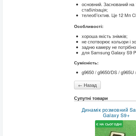
основний. Заснований на 1
стабілізація;
телеоб'єктив. Це 12 Мп C
Особливості:
хороша якість знімків;
не спотворює кольори і з
задню камеру не потрібно
для Samsung Galaxy S9 P
Сумісність:
g9650 / g9650/DS / g965U
Супутні товари
Динамік розмовний S
Galaxy S9+
Є НА СЬОГОДНІ