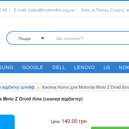
5 46
E-mail:
sales@motorolka.org.ua
Київ, м.Палац Спорту, 
SUNG
GOOGLE
DELL
LENOVO
LG
NOK
р відбитку шлейф
Кнопка Home для Motorola Moto Z Droid біла
 Moto Z Droid біла (сканер відбитку)
140.00 грн
Ціна: