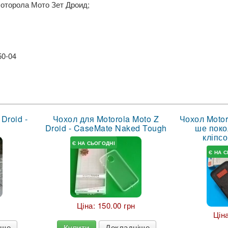
Моторола Мото Зет Дроид;
50-04
Droid -
Чохол для Motorola Moto Z
Чохол Motor
Droid - CaseMate Naked Tough
ше покол
кліпс
Є НА СЬОГОДНІ
Є НА 
Ціна:
150.00 грн
Цін
іше
Купити
Докладніше