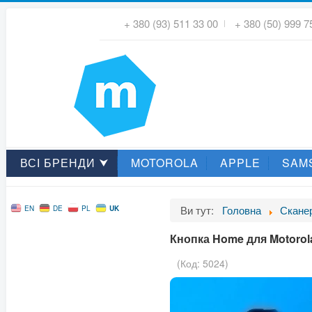
+ 380 (93) 511 33 00
+ 380 (50) 999 7
ВСІ БРЕНДИ ⮟
MOTOROLA
APPLE
SAM
Ви тут:
Головна
Скане
UK
EN
DE
PL
Кнопка Home для Motorola
(Код:
5024
)