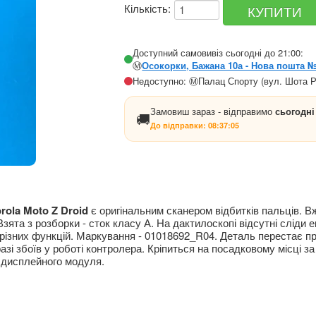
Кількість:
Доступний самовивіз сьогодні до 21:00:
Ⓜ️
Осокорки, Бажана 10а - Нова пошта 
Недоступно: Ⓜ️Палац Спорту (вул. Шота Р
Замовиш зараз - відправимо
сьогодні
🚚
До відправки:
08:37:05
ola Moto Z Droid
є оригінальним сканером відбитків пальців. В
 Взята з розборки - сток класу А. На дактилоскопі відсутні сліди
різних функцій. Маркування - 01018692_R04. Деталь перестає пр
азі збоїв у роботі контролера. Кріпиться на посадковому місці 
дисплейного модуля.