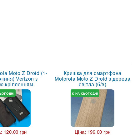
ola Moto Z Droid (1-
Кришка для смартфона
іння) Verizon з
Motorola Moto Z Droid з дерева
ою кріпленням
світла (б/в)
СЬОГОДНІ
Є НА СЬОГОДНІ
а:
120.00 грн
Ціна:
199.00 грн