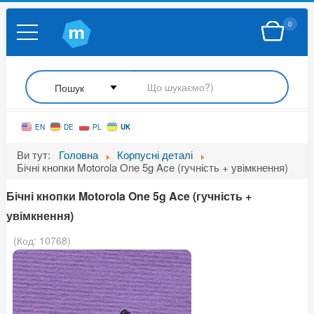
0
UK
EN
DE
PL
Ви тут:
Головна
Корпусні деталі
Бічні кнопки Motorola One 5g Ace (гучність + увімкнення)
Бічні кнопки Motorola One 5g Ace (гучність +
увімкнення)
(Код:
10768
)