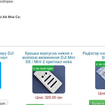
розборки.
і-Ай Міні Се:
еру DJI
Кришка корпусна нижня з
Радіатор ох
гінал
кнопкою ввімкнення DJI Mini
S
SE / Mini 2 оригінал нова
Є НА 
Є НА СЬОГОДНІ
Цін
Ціна:
320.00 грн
іше
Купити