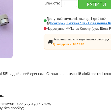
Кількість:
Доступний самовивіз сьогодні до 21:00:
Ⓜ️
Осокорки, Бажана 10а - Нова пошта 
Недоступно: Ⓜ️Палац Спорту (вул. Шота Р
Замовиш зараз - відправимо
сьогодні
🚚
До відправки:
05:17:07
ni SE
задній лівий оригінал. Ставиться в тильній лівій частині к
ль:
 елемент корпусу з двигуном;
у без пробігу;