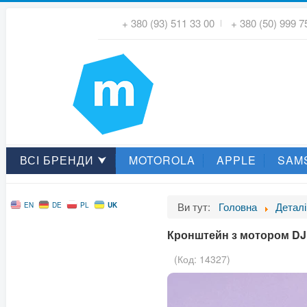
+ 380 (93) 511 33 00
+ 380 (50) 999 7
ВСІ БРЕНДИ ⮟
MOTOROLA
APPLE
SAM
Ви тут:
Головна
Деталі
UK
EN
DE
PL
Кронштейн з мотором DJI 
(Код:
14327
)