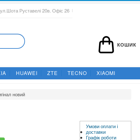
вул.Шота Руставелі 20в. Офіс 26
КОШИК
IA
HUAWEI
ZTE
TECNO
XIAOMI
игінал новий
Умови оплати і
доставки
Графік роботи