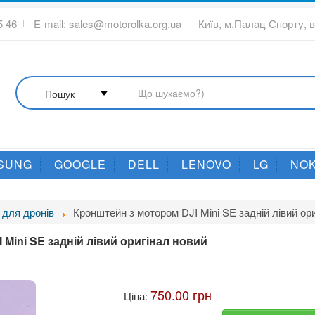
5 46
E-mail:
sales@motorolka.org.ua
Київ, м.Палац Спорту, 
SUNG
GOOGLE
DELL
LENOVO
LG
NOK
 для дронів
Кронштейн з мотором DJI Mini SE задній лівий ор
Mini SE задній лівий оригінал новий
750.00 грн
Ціна: