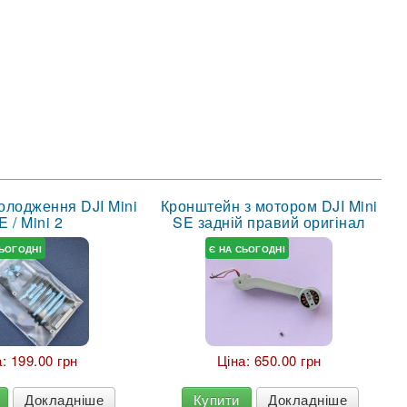
олодження DJI Mini
Кронштейн з мотором DJI Mini
E / Mini 2
SE задній правий оригінал
СЬОГОДНІ
Є НА СЬОГОДНІ
а:
199.00 грн
Ціна:
650.00 грн
Докладніше
Купити
Докладніше