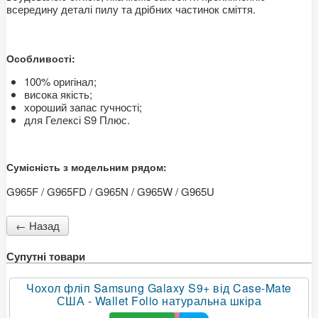
всередину деталі пилу та дрібних частинок сміття.
Особливості:
100% оригінал;
висока якість;
хороший запас гучності;
для Гелексі S9 Плюс.
Сумісність з модельним рядом:
G965F / G965FD / G965N / G965W / G965U
Супутні товари
Чохол фліп Samsung Galaxy S9+ від Case-Mate
США - Wallet Folio натуральна шкіра