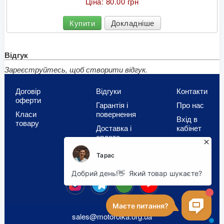
Ціна:
80.00 грн
Купити
Докладніше
Відгук
Зареєструйтесь, щоб створити відгук.
Договір
Відгуки
Контакти
оферти
Гарантія і
Про нас
Класи
повернення
Вхід в
товару
Доставка і
кабінет
оплата
Співпраця
OLX
sales@motorolka.org.ua