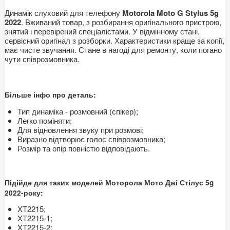
Динамік слуховий для телефону
Motorola Moto G Stylus 5g
2022
. Вживаний товар, з розбирання оригінального пристрою,
знятий і перевірений спеціалістами. У відмінному стані,
сервісний оригінал з розборки. Характеристики краще за копії,
має чисте звучання. Стане в нагоді для ремонту, коли погано
чути співрозмовника.
Більше інфо про деталь:
Тип динаміка - розмовний (спікер);
Легко поміняти;
Для відновлення звуку при розмові;
Виразно відтворює голос співрозмовника;
Розмір та опір повністю відповідають.
Підійде для таких моделей Моторола Мото Джі Стілус 5g
2022-року:
XT2215;
XT2215-1;
XT2215-2;