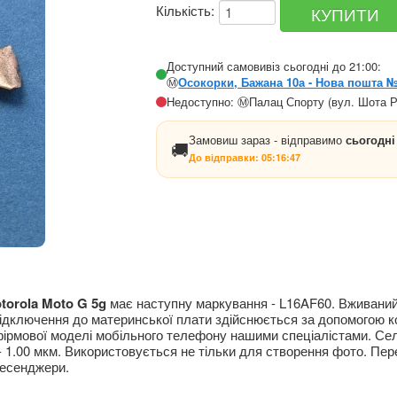
Кількість:
Доступний самовивіз сьогодні до 21:00:
Ⓜ️
Осокорки, Бажана 10а - Нова пошта 
Недоступно: Ⓜ️Палац Спорту (вул. Шота Р
Замовиш зараз - відправимо
сьогодні
🚚
До відправки:
05:16:47
orola Moto G 5g
має наступну маркування -
L
16
AF
60. Вживаний
Підключення до материнської плати здійснюється за допомогою к
фірмової моделі мобільного телефону нашими спеціалістами. Сел
я - 1.00 мкм. Використовується не тільки для створення фото. Пе
месенджери.