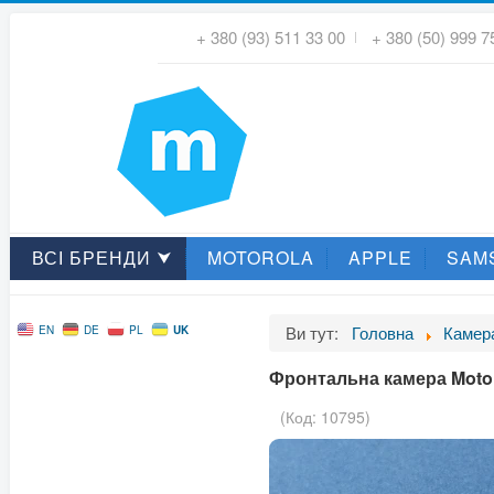
+ 380 (93) 511 33 00
+ 380 (50) 999 7
ВСІ БРЕНДИ ⮟
MOTOROLA
APPLE
SAM
Ви тут:
Головна
Камер
UK
EN
DE
PL
Фронтальна камера Motor
(Код:
10795
)