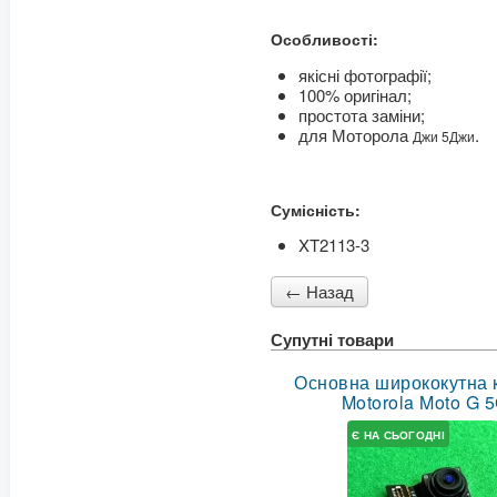
Особливості:
якісні фотографії;
100%
оригінал
;
простота заміни;
для Моторола
.
Джи 5Джи
Сумісність:
XT2113-3
Супутні товари
Основна ширококутна 
Motorola Moto G 
Є НА СЬОГОДНІ