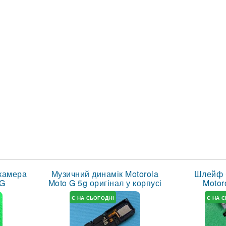
камера
Музичний динамік Motorola
Шлейф 
5G
Moto G 5g оригінал у корпусі
Motor
Є НА СЬОГОДНІ
Є НА 