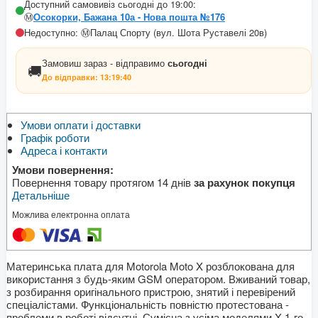
Доступний самовивіз сьогодні до 19:00:
Ⓜ️
Осокорки, Бажана 10а - Нова пошта №176
Недоступно: Ⓜ️Палац Спорту (вул. Шота Руставелі 20в)
Замовиш зараз - відправимо
сьогодні
🚚
До відправки:
13:19:40
Умови оплати і доставки
Графік роботи
Адреса і контакти
Умови повернення:
Повернення товару протягом 14 днів
за рахунок покупця
Детальніше
Можлива електронна оплата
Материнська плата для Motorola Moto X розблокована для
використання з будь-яким GSM оператором. Вживаний товар,
з розбирання оригінального пристрою, знятий і перевірений
спеціалістами. Функціональність повністю протестована -
проблеми в роботі відсутні. Сумісна з усіма моделями X 1-го