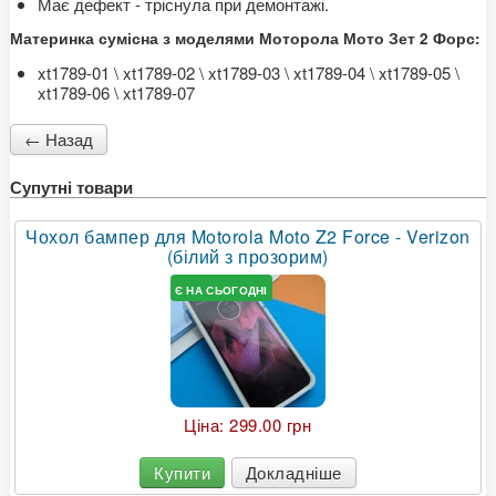
Має дефект - тріснула при демонтажі.
Материнка сумісна з моделями Моторола Мото Зет 2 Форс:
xt1789-01 \ xt1789-02 \ xt1789-03 \ xt1789-04 \ xt1789-05 \
xt1789-06 \ xt1789-07
Супутні товари
Чохол бампер для Motorola Moto Z2 Force - Verizon
(білий з прозорим)
Є НА СЬОГОДНІ
Ціна:
299.00 грн
Купити
Докладніше