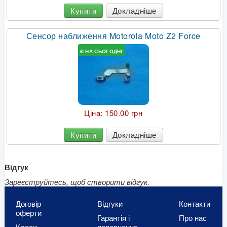
Купити
Докладніше
Сенсор наближення Motorola Moto Z2 Force
Є НА СЬОГОДНІ
Ціна:
150.00 грн
Купити
Докладніше
Відгук
Зареєструйтесь, щоб створити відгук.
Договір
Відгуки
Контакти
оферти
Гарантія і
Про нас
Класи
повернення