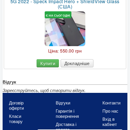
5G 2022 - Speck Impact Hero + ShieldView Glass
(США)
Є НА СЬОГОДНІ
Ціна:
550.00 грн
Купити
Докладніше
Відгук
Зареєструйтесь, щоб створити відгук.
Договір
Відгуки
Контакти
оферти
Гарантія і
Про нас
Класи
повернення
Вхід в
товару
Доставка і
кабінет
оплата