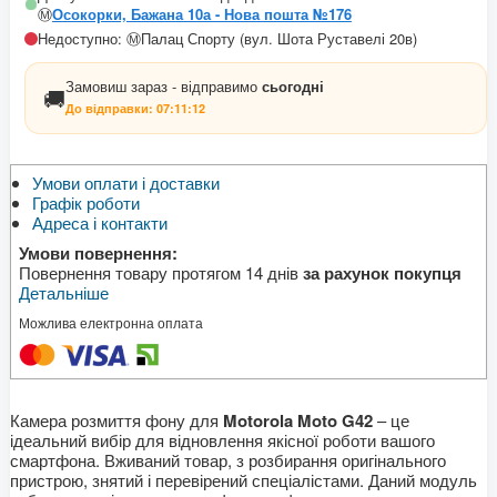
Ⓜ️
Осокорки, Бажана 10а - Нова пошта №176
Недоступно: Ⓜ️Палац Спорту (вул. Шота Руставелі 20в)
Замовиш зараз - відправимо
сьогодні
🚚
До відправки:
07:11:11
Умови оплати і доставки
Графік роботи
Адреса і контакти
Умови повернення:
Повернення товару протягом 14 днів
за рахунок покупця
Детальніше
Можлива електронна оплата
Камера розмиття фону для
Motorola
Moto G42
– це
ідеальний вибір для відновлення якісної роботи вашого
смартфона. Вживаний товар, з розбирання оригінального
пристрою, знятий і перевірений спеціалістами. Даний модуль