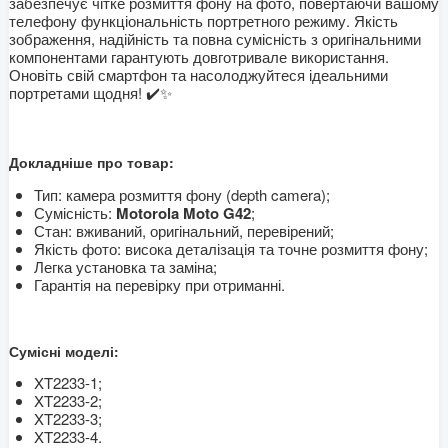
забезпечує чітке розмиття фону на фото, повертаючи вашому
телефону функціональність портретного режиму. Якість
зображення, надійність та повна сумісність з оригінальними
компонентами гарантують довготривале використання.
Оновіть свій смартфон та насолоджуйтеся ідеальними
портретами щодня! ✔️✨
Докладніше про товар:
Тип: камера розмиття фону (depth camera);
Сумісність:
Motorola Moto G42
;
Стан: вживаний, оригінальний, перевірений;
Якість фото: висока деталізація та точне розмиття фону;
Легка установка та заміна;
Гарантія на перевірку при отриманні.
Сумісні моделі:
XT2233-1;
XT2233-2;
XT2233-3;
XT2233-4.