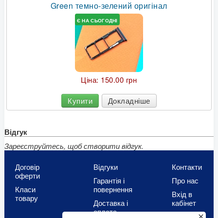
Green темно-зелений оригінал
Є НА СЬОГОДНІ
Ціна:
150.00 грн
Купити
Докладніше
Відгук
Зареєструйтесь, щоб створити відгук.
Договір
Відгуки
Контакти
оферти
Гарантія і
Про нас
Класи
повернення
Вхід в
товару
Доставка і
кабінет
оплата