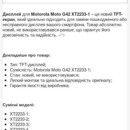
Дисплей
для
Motorola Moto G42 XT2233-1
– це новий
TFT-
екран
, який ідеально підходить для заміни пошкодженого або
несправного дисплея вашого смартфона. Товар абсолютно
новий, не використовувався раніше, що гарантує його
довговічність та надійність. ✅✨
Докладніше про товар:
Тип: TFT-дисплей;
Сумісність: Motorola Moto G42 XT2233-1;
Стан: новий, не використовувався;
Легкий монтаж та ідеальна відповідність оригіналу;
Гарантія якості від виробника.
Сумісні моделі:
XT2233-1;
XT2233-2;
XT2233-3;
XT2233-4.