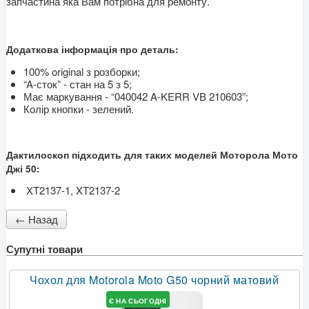
запчастина яка Вам потрібна для ремонту.
Додаткова інформація про деталь:
100% original з розборки;
“A-сток” - стан на 5 з 5;
Має маркування - “040042 A-KERR VB 210603”;
Колір кнопки - зелений.
Дактилоскоп підходить для таких моделей Моторола Мото
Джі 50:
XT2137-1, XT2137-2
Супутні товари
Чохол для Motorola Moto G50 чорний матовий
Є НА СЬОГОДНІ