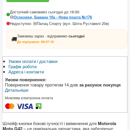
Доступний самовивіз сьогодні до 19:00:
Ⓜ️
Осокорки, Бажана 10а - Нова пошта №176
Недоступно: Ⓜ️Палац Спорту (вул. Шота Руставелі 20в)
Замовиш зараз - відправимо
сьогодні
🚚
До відправки:
08:07:18
Умови оплати і доставки
Графік роботи
Адреса і контакти
Умови повернення:
Повернення товару протягом 14 днів
за рахунок покупця
Детальніше
Можлива електронна оплата
Шлейф кнопки бокові гучності і ввімкнення для
Motorola
Moto G42
– це оригінальна запчастина, яка забезпечує