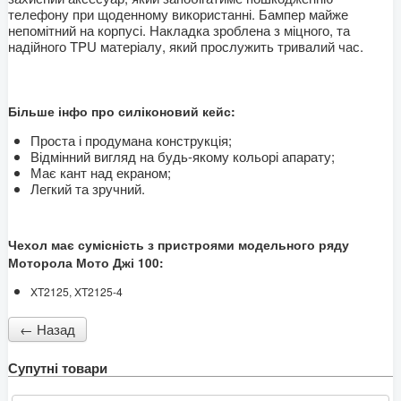
телефону при щоденному використанні. Бампер майже
непомітний на корпусі. Накладка зроблена з міцного, та
надійного TPU матеріалу, який прослужить тривалий час.
Більше інфо про силіконовий кейс:
Проста і продумана конструкція;
Відмінний вигляд на будь-якому кольорі апарату;
Має кант над екраном;
Легкий та зручний.
Чехол має сумісність з пристроями модельного ряду
Моторола Мото Джі 100:
XT2125, XT2125-4
Супутні товари