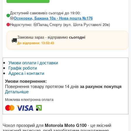
Доступний самовивіз сьогодні до 19:00:
Ⓜ️
Осокорки, Бажана 10а - Нова пошта №176
Недоступно: Ⓜ️Палац Спорту (вул. Шота Руставелі 20в)
Замовиш зараз - відправимо
сьогодні
🚚
До відправки:
13:52:43
Умови оплати і доставки
Графік роботи
Адреса і контакти
Умови повернення:
Повернення товару протягом 14 днів
за рахунок покупця
Детальніше
Можлива електронна оплата
Чохол прозорий для
Motorola Moto G100
- це якісний
захисний аксесуар, який запобігатиме пошкодженню