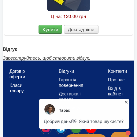
Ціна:
120.00 грн
Купити
Докладніше
Відгук
Зареєструйтесь, щоб створити відгук.
Договір
Відгуки
Контакти
оферти
Гарантія і
Про нас
Класи
повернення
Вхід в
товару
Доставка і
кабінет
оплата
Співпраця
OLX