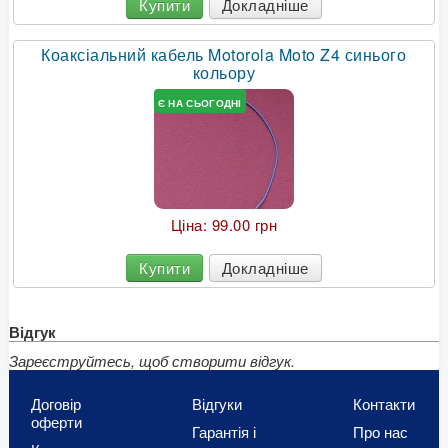
Купити
Докладніше
Коаксіальний кабель Motorola Moto Z4 синього
кольору
Є НА СЬОГОДНІ
Ціна:
99.00 грн
Купити
Докладніше
Відгук
Зареєструйтесь, щоб створити відгук.
Договір
Відгуки
Контакти
оферти
Гарантія і
Про нас