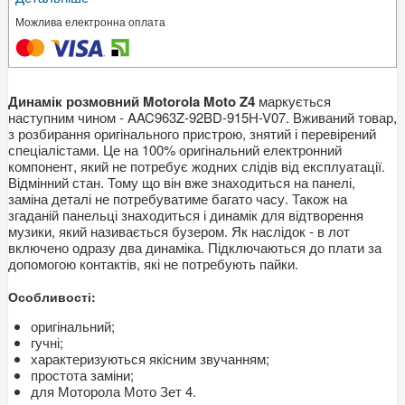
Можлива електронна оплата
Динамік розмовний Motorola Moto Z4
маркується
наступним чином - AAC963Z-92BD-915H-V07. Вживаний товар,
з розбирання оригінального пристрою, знятий і перевірений
спеціалістами. Це на 100% оригінальний електронний
компонент, який не потребує жодних слідів від експлуатації.
Відмінний стан. Тому що він вже знаходиться на панелі,
заміна деталі не потребуватиме багато часу. Також на
згаданій панельці знаходиться і динамік для відтворення
музики, який називається бузером. Як наслідок - в лот
включено одразу два динаміка. Підключаються до плати за
допомогою контактів, які не потребують пайки.
Особливості:
оригінальний;
гучні;
характеризуються якісним звучанням;
простота заміни;
для Моторола Мото Зет 4.