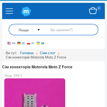
0
UK
EN
DE
PL
Ви тут:
Головна
Сим слот
Сім конекторів Motorola Moto Z Force
Сім конекторів Motorola Moto Z Force
(Код:
3347
)