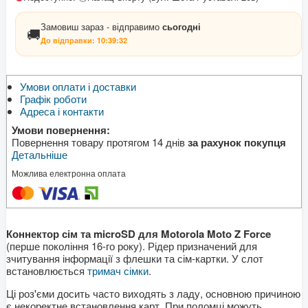
Замовиш зараз - відправимо
сьогодні
🚚
До відправки:
10:39:32
Умови оплати і доставки
Графік роботи
Адреса і контакти
Умови повернення:
Повернення товару протягом 14 днів
за рахунок покупця
Детальніше
Можлива електронна оплата
Коннектор сім та microSD для Motorola Moto Z Force
(перше покоління 16-го року). Рідер призначений для
зчитування інформації з флешки та сім-картки. У слот
встановлюється
тримач сімки
.
Ці роз'єми досить часто виходять з ладу, основною причиною
є некоректне встановлення карт. При поломці можуть