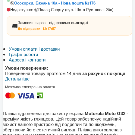
Ⓜ️
Осокорки, Бажана 10а - Нова пошта №176
Недоступно: Ⓜ️Палац Спорту (вул. Шота Руставелі 20в)
Замовиш зараз - відправимо
сьогодні
🚚
До відправки:
12:17:57
Умови оплати і доставки
Графік роботи
Адреса і контакти
Умови повернення:
Повернення товару протягом 14 днів
за рахунок покупця
Детальніше
Можлива електронна оплата
Плівка гідрогелева для захисту екрана
Motorola Moto G32
-
преміум якість глянцева. Цей товар забезпечує надійний
захист вашого пристрою від подряпин та пошкоджень,
зберігаючи його естетичний вигляд. Плівка виготовлена з
високоякісних матеріалів, що гарантує тривалий термін