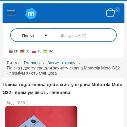
0
UK
EN
DE
PL
Ви тут:
Головна
Захист екрану
Плівка гідрогелева для захисту екрана Motorola Moto G32
- преміум якість глянцева
Плівка гідрогелева для захисту екрана Motorola Moto
G32 - преміум якість глянцева
(Код:
15351
)