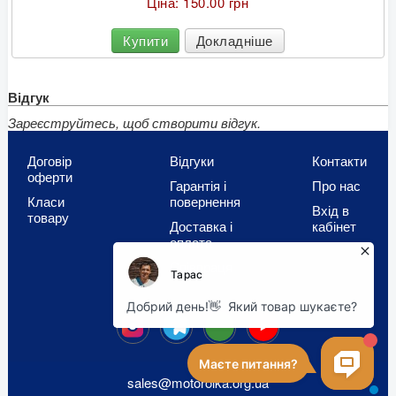
Ціна:
150.00 грн
Купити
Докладніше
Відгук
Зареєструйтесь, щоб створити відгук.
Договір
Відгуки
Контакти
оферти
Гарантія і
Про нас
Класи
повернення
Вхід в
товару
Доставка і
кабінет
оплата
Співпраця
OLX
sales@motorolka.org.ua