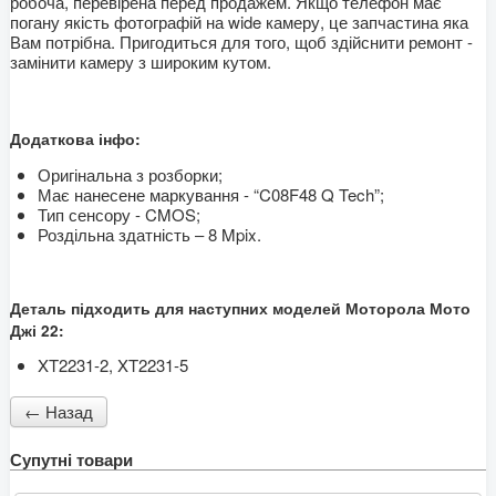
робоча, перевірена перед продажем. Якщо телефон має
погану якість фотографій на wide камеру, це запчастина яка
Вам потрібна. Пригодиться для того, щоб здійснити ремонт -
замінити камеру з широким кутом.
Додаткова інфо:
Оригінальна з розборки;
Має нанесене маркування - “C08F48 Q Tech”;
Тип сенсору - CMOS;
Роздільна здатність – 8 Mpix.
Деталь підходить для наступних моделей Моторола Мото
Джі 22:
XT2231-2, XT2231-5
Супутні товари