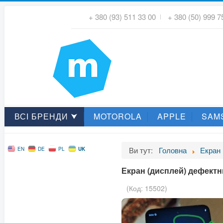
+ 380 (93) 511 33 00
+ 380 (50) 999 7
ВСІ БРЕНДИ ⮟
MOTOROLA
APPLE
SAM
Ви тут:
Головна
Екран
UK
EN
DE
PL
Екран (дисплей) дефектни
(Код:
15502
)