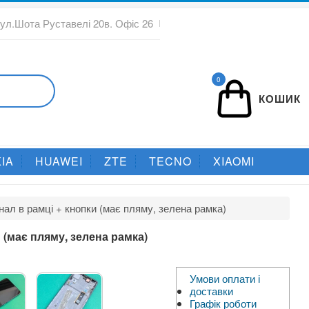
вул.Шота Руставелі 20в. Офіс 26
0
КОШИК
IA
HUAWEI
ZTE
TECNO
XIAOMI
нал в рамці + кнопки (має пляму, зелена рамка)
 (має пляму, зелена рамка)
Умови оплати і
доставки
Графік роботи