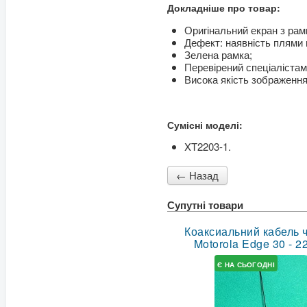
Докладніше про товар:
Оригінальний екран з рам
Дефект: наявність плями н
Зелена рамка;
Перевірений спеціаліста
Висока якість зображення
Сумісні моделі:
XT2203-1.
Супутні товари
Коаксиальний кабель 
Motorola Edge 30 - 2
Є НА СЬОГОДНІ