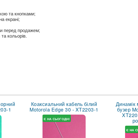
кою та кнопками;
а екрані;
ми перед продажем;
 та кольорів.
чорний
Коаксиальний кабель білий
Динамік 
203-1
Motorola Edge 30 - XT2203-1
бузер Mo
XT2203
Є НА СЬОГОДНІ
р
Є НА 