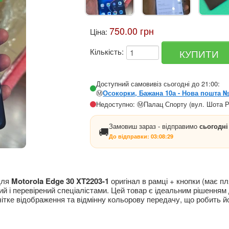
750.00 грн
Ціна:
Кількість:
Доступний самовивіз сьогодні до 21:00:
Ⓜ️
Осокорки, Бажана 10а - Нова пошта 
Недоступно: Ⓜ️Палац Спорту (вул. Шота Р
Замовиш зараз - відправимо
сьогодні
🚚
До відправки:
03:08:29
для
Motorola Edge 30 XT2203-1
оригінал в рамці + кнопки (має п
ий і перевірений спеціалістами. Цей товар є ідеальним рішенням
чітке відображення та відмінну кольорову передачу, що робить 