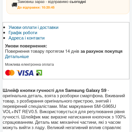
Замовиш зараз - відправимо
сьогодні
🚚
До відправки:
10:20:45
Умови оплати і доставки
Графік роботи
Адреса і контакти
Умови повернення:
Повернення товару протягом 14 днів
за рахунок покупця
Детальніше
Можлива електронна оплата
Шлейф кнопки гучності для Samsung Galaxy S9
-
оригінальна деталь, взята з розборки смартфона. Вживаний
товар, з розбирання оригінального пристрою, знятий і
перевірений спеціалістами. Має маркування SM-G965U
VOL+INT REV0.5. Використовується для регулювання рівня
гучності. Шлейфик має виразне натискання кнопочок з 100%
спрацюванням. Деталь має механічні частини, які з часом
можуть вийти з ладу. Великий негативний вплив справляє