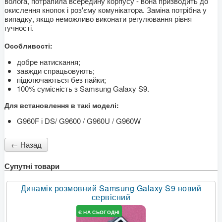
волога, потрапила всередину корпусу - вона призводить до
окислення кнопок і роз'єму комунікатора. Заміна потрібна у
випадку, якщо неможливо виконати регулювання рівня
гучності.
Особливості:
добре натискання;
завжди спрацьовують;
підключаються без пайки;
100% сумісність з Samsung Galaxy S9.
Для встановлення в такі моделі:
G960F і DS/ G9600 / G960U / G960W
Супутні товари
Динамік розмовний Samsung Galaxy S9 новий
сервісний
Є НА СЬОГОДНІ