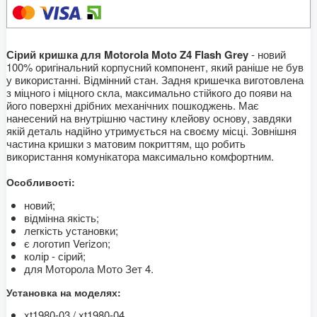
Сірий кришка для Motorola Moto Z4 Flash Grey
- новий
100% оригінальний корпусний компонент, який раніше не був
у використанні. Відмінний стан. Задня кришечка виготовлена
з міцного і міцного скла, максимально стійкого до появи на
його поверхні дрібних механічних пошкоджень. Має
нанесений на внутрішню частину клейову основу, завдяки
якій деталь надійно утримується на своєму місці. Зовнішня
частина кришки з матовим покриттям, що робить
використання комунікатора максимально комфортним.
Особливості:
новий;
відмінна якість;
легкість установки;
є логотип Verizon;
колір - сірий;
для Моторола Мото Зет 4.
Установка на моделях:
xt1980-03 / xt1980-04