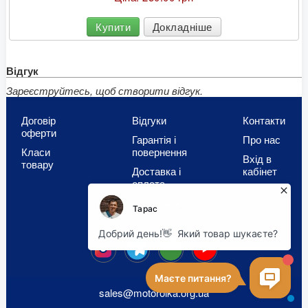
Купити
Докладніше
Відгук
Зареєструйтесь, щоб створити відгук.
Договір
Відгуки
Контакти
оферти
Гарантія і
Про нас
Класи
повернення
Вхід в
товару
Доставка і
кабінет
оплата
Співпраця
OLX
sales@motorolka.org.ua