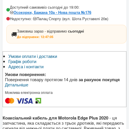
Доступний самовивіз сьогодні до 19:00:
Ⓜ️
Осокорки, Бажана 10а - Нова пошта №176
Недоступно: Ⓜ️Палац Спорту (вул. Шота Руставелі 20в)
Замовиш зараз - відправимо
сьогодні
🚚
До відправки:
12:47:05
Умови оплати і доставки
Графік роботи
Адреса і контакти
Умови повернення:
Повернення товару протягом 14 днів
за рахунок покупця
Детальніше
Можлива електронна оплата
Коаксіальний кабель для Motorola Edge Plus 2020
- ця
запчастина, яка складається з трьох дротиків, які передають
сигнали від нижньої плати до системної. Вживаний товар, з