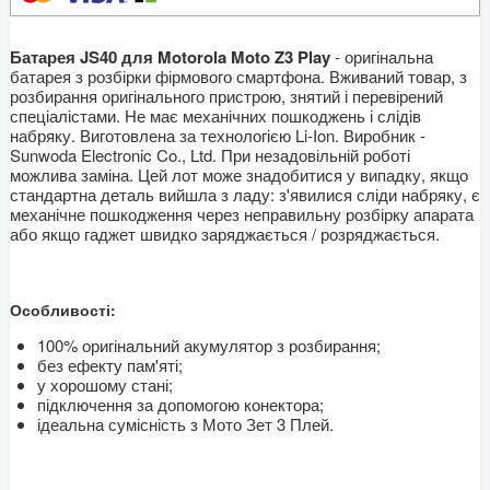
Батарея JS40 для Motorola Moto Z3 Play
- оригінальна
батарея з розбірки фірмового смартфона. Вживаний товар, з
розбирання оригінального пристрою, знятий і перевірений
спеціалістами. Не має механічних пошкоджень і слідів
набряку. Виготовлена за технологією Li-Ion. Виробник -
Sunwoda Electronic Co., Ltd. При незадовільній роботі
можлива заміна. Цей лот може знадобитися у випадку, якщо
стандартна деталь вийшла з ладу: з'явилися сліди набряку, є
механічне пошкодження через неправильну розбірку апарата
або якщо гаджет швидко заряджається / розряджається.
Особливості:
100% оригінальний акумулятор з розбирання;
без ефекту пам'яті;
у хорошому стані;
підключення за допомогою конектора;
ідеальна сумісність з Мото Зет 3 Плей.