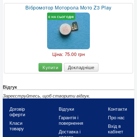
Вібромотор Моторола Мото Z3 Play
Є НА СЬОГОДНІ
Ціна:
75.00 грн
Купити
Докладніше
Відгук
Зареєструйтесь, щоб створити відгук.
Договір
Відгуки
Контакти
оферти
Гарантія і
Про нас
Класи
повернення
Вхід в
товару
Доставка і
кабінет
оплата